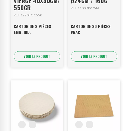
VIERGE 40X30CM/
Ø24CM / 160G
550GR
REF 1100DISC24A
REF 1220FOC550
CARTON DE 8 PIÈCES
CARTON DE 80 PIÈCES
EMB. IND.
VRAC
VOIR LE PRODUIT
VOIR LE PRODUIT