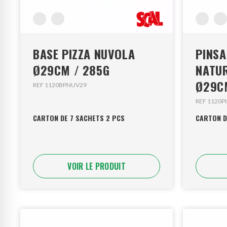
BASE PIZZA NUVOLA
PINSA
Ø29CM / 285G
NATUR
Ø29C
REF 1120BPNUV29
REF 1120P
CARTON DE 7 SACHETS 2 PCS
CARTON D
VOIR LE PRODUIT