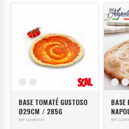
BASE TOMATÉ GUSTOSO
BASE 
Ø29CM / 285G
NAPOL
REF 1120BTO29
REF 1120