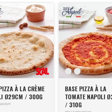
PIZZA À LA CRÈME
BASE PIZZA À LA
I Ø29CM / 300G
TOMATE NAPOLI 
/ 310G
FNACR29
REF 1120FNATO29