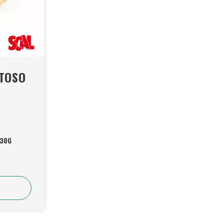
STOSO
230G