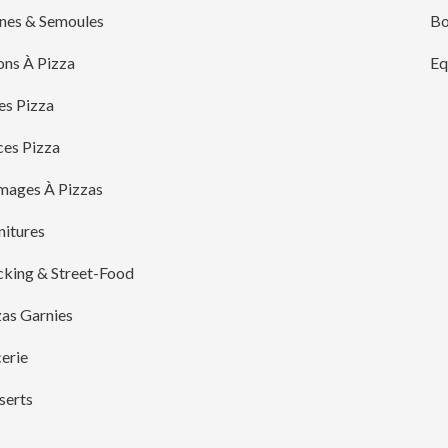
ines & Semoules
Bo
ons À Pizza
Eq
es Pizza
ces Pizza
mages À Pizzas
nitures
cking & Street-Food
zas Garnies
erie
serts