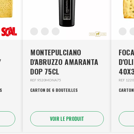
MONTEPULCIANO
FOCA
/
D'ABRUZZO AMARANTA
D'OL
DOP 75CL
40X
REF 9520MONA75
REF 122
S
CARTON DE 6 BOUTEILLES
CARTON 
VOIR LE PRODUIT