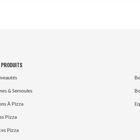
 PRODUITS
veautés
Bo
ines & Semoules
Bo
ons À Pizza
Eq
es Pizza
ces Pizza