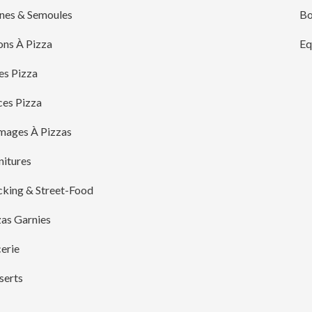
ines & Semoules
Bo
ons À Pizza
Eq
es Pizza
ces Pizza
mages À Pizzas
nitures
cking & Street-Food
zas Garnies
erie
serts