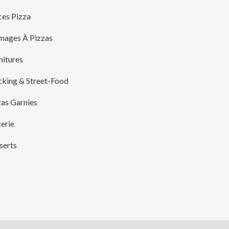
ces Pizza
mages À Pizzas
nitures
cking & Street-Food
zas Garnies
erie
serts