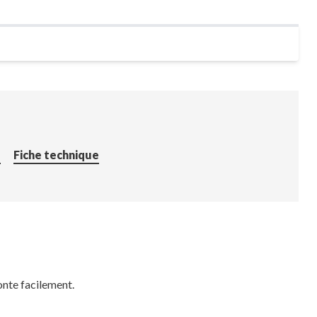
é
Fiche technique
monte facilement.