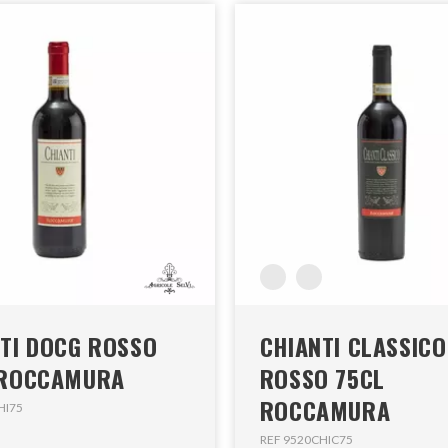
TI DOCG ROSSO
CHIANTI CLASSIC
 ROCCAMURA
ROSSO 75CL
ROCCAMURA
HI75
REF 9520CHIC75