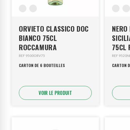
ORVIETO CLASSICO DOC
NERO 
BIANCO 75CL
SICIL
ROCCAMURA
75CL
REF 9500ORV75
REF 9520N
CARTON DE 6 BOUTEILLES
CARTON D
VOIR LE PRODUIT