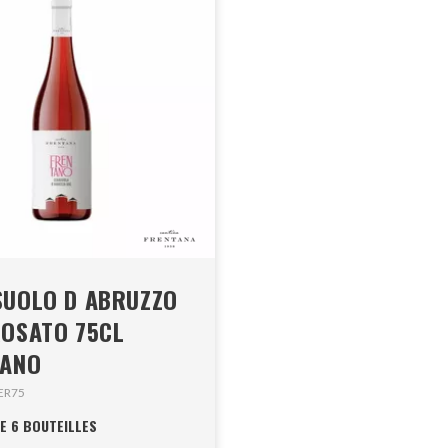
SUOLO D ABRUZZO
ROSATO 75CL
TANO
ER75
E 6 BOUTEILLES