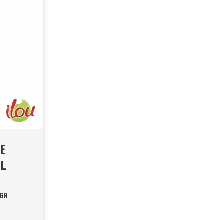
E
ML
 GR