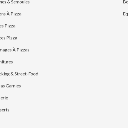
ines & Semoules
Bo
ons À Pizza
Eq
es Pizza
ces Pizza
mages À Pizzas
nitures
cking & Street-Food
zas Garnies
erie
serts