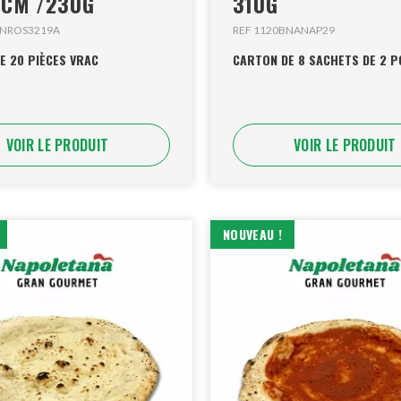
9CM /230G
310G
INROS3219A
REF 1120BNANAP29
E 20 PIÈCES VRAC
CARTON DE 8 SACHETS DE 2 P
VOIR LE PRODUIT
VOIR LE PRODUIT
NOUVEAU !