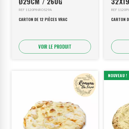
Ø29CM / 260G
32X1
REF 1120PINROS29A
REF 1120P
CARTON DE 12 PIÈCES VRAC
CARTON D
VOIR LE PRODUIT
NOUVEAU !