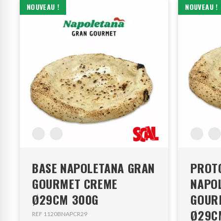
NOUVEAU !
NOUVEAU !
BASE NAPOLETANA GRAN
PROTO
GOURMET CREME
NAPO
Ø29CM 300G
GOUR
Ø29C
REF 1120BNAPCR29