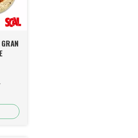
 GRAN
E
.