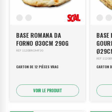
BASE ROMANA DA
BASE
FORNO Ø30CM 290G
GOUR
Ø29C
REF 1120BROMF30
REF 1120
CARTON DE 12 PIÈCES VRAC
CARTON D
VOIR LE PRODUIT