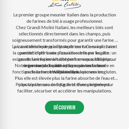
Le premier groupe meunier italien dans la production
de farines de blé à usage professionnel.
Chez Grandi Molini Italiani, les meilleurs blés sont
sélectionnés directement dans les champs, puis
soigneusement transformés pour garantir une farine à
La caractéristique principale de ces farines à pizza est
pizza italienne de qualité supérieure. Ce savoir-faire
la quantité importante d’eau absorbée par la pâte : un
permet d’offrir aux pizzaiolos artisans les plus
exigeants une farine à haute performance, idéale pour
sac de farine permet d’obtenir une quantité plus
Notre gamme de farines et semoules est classée en
créer une pizza authentique, savoureuse et
importante de pâte à pizza que les farines
fonction de sa force W qui indique la teneur en gluten.
parfaitement maîtrisée à chaque service.
traditionnelles.
Plus elle est élevée plus la farine absorbe de l’eau et
Proposées en sac de 5 Kg doté d’une poignée pour
plus la pâte sera compacte et lèvera lentement.
faciliter, sécuriser et accélérer les manipulations.
DÉCOUVRIR