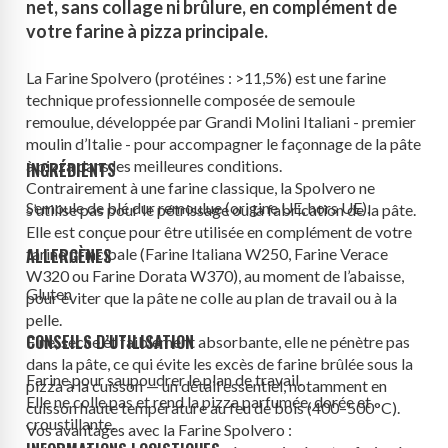
net, sans collage ni brûlure, en complément de
votre farine à pizza principale.
La Farine Spolvero (protéines : >11,5%) est une farine
technique professionnelle composée de semoule
remoulue, développée par Grandi Molini Italiani - premier
moulin d’Italie - pour accompagner le façonnage de la pâte
à pizza dans les meilleures conditions.
INGRÉDIENTS
Contrairement à une farine classique, la Spolvero ne
Semoule de
blé
dur remoulue (origine UE, hors UE).
s’utilise pas pour le pétrissage ou la fabrication de la pâte.
Elle est conçue pour être utilisée en complément de votre
farine principale (Farine Italiana W250, Farine Verace
ALLERGÈNES
W320 ou Farine Dorata W370), au moment de l’abaisse,
Gluten
pour éviter que la pâte ne colle au plan de travail ou à la
pelle.
CONSEILS D’UTILISATION
Fine, sèche et faiblement absorbante, elle ne pénètre pas
dans la pâte, ce qui évite les excès de farine brûlée sous la
Farine pour saupoudrer le plan de travail.
pizza à la cuisson — un détail essentiel, notamment en
Elle ne colle pas et rend la pizza parfumée, dorée et
cuisson haute température au feu de bois (400–500°C).
croustillante.
Vos avantages avec la Farine Spolvero :