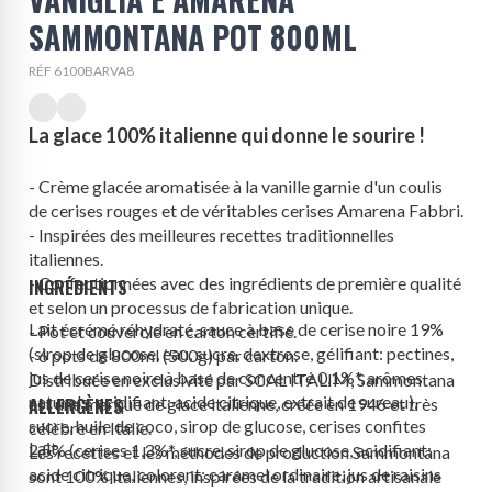
SAMMONTANA POT 800ML
RÉF 6100BARVA8
La glace 100% italienne qui donne le sourire !
- Crème glacée aromatisée à la vanille garnie d'un coulis
de cerises rouges et de véritables cerises Amarena Fabbri.
- Inspirées des meilleures recettes traditionnelles
italiennes.
- Confectionnées avec des ingrédients de première qualité
INGRÉDIENTS
et selon un processus de fabrication unique.
Lait
écrémé réhydraté, sauce à base de cerise noire 19%
- Pot et couvercle en carton certifié.
(sirop de glucose, eau, sucre, dextrose, gélifiant: pectines,
- 6 pots de 800ml (500g) par carton.
jus de cerise noire à base de concentré 0,1%*, arômes
Distribuée en exclusivité par SCAL ITALIM, Sammontana
naturels, acidifiant: acide citrique, extrait de sureau),
est une marque de glace italienne, créée en 1946 et très
ALLERGÈNES
sucre, huile de coco, sirop de glucose, cerises confites
célèbre en Italie.
Lait
2,5% (cerises 1,3%*, sucre, sirop de glucose, acidifiant:
Les recettes et les méthodes de production Sammontana
acide citrique, colorant: caramel ordinaire, jus de raisins
sont 100% italiennes, inspirées de la tradition artisanale