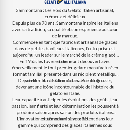
Sammontana : Les Rois du Gelato Italien artisanal,
crémeux et délicieux
Depuis plus de 70 ans, Sammontana inspire les Italiens
avec sa tradition, sa qualité et son expérience au cœur
de la marque.
Commencée en tant que fabricant artisanal de glaces
dans de petites banlieues italiennes, l'entreprise est
aujourd'hui un leader sur le marché de la crème glacée
En 1955, les foyers italiens ont découvert avec
en cornet.
émerveillement le tout premier gelato manufacturé en
format familial, présenté dans un récipient métallique
Depuis lors, Barattolino n'a cessé de progresser,
sous le nom de Sammontana Barattolino.
devenant une icône incontournable de l'histoire du
gelato en Italie.
Leur capacité à anticiper les évolutions des goûts, leur
passion, leur fierté et leur détermination les poussent à
produire saison après saison des produits italiens
L'innovation et la modernité se reflètent dans leur
extrêmement savoureux.
gamme qui comprend des glaces italiennes sous