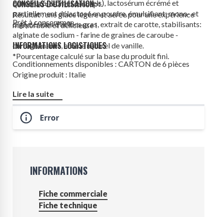
concentré, arômes naturels),
CONSEILS D’UTILISATION
lactosérum
écrémé et
qui est au cœur du concept.
partiellement délactosé en poudre, émulsifiant: mono- et
Résultat : une glace légère et aérée pour une expérience
Prêt à consommer.
diglycérides d’acides gras, extrait de carotte, stabilisants:
mémorable et délicieuse !
alginate de sodium - farine de graines de caroube -
INFORMATIONS LOGISTIQUES
carraghénanes, arôme naturel de vanille.
*Pourcentage calculé sur la base du produit fini.
Conditionnements disponibles : CARTON de 6 pièces
Origine produit : Italie
Lire la suite
Error
INFORMATIONS
Fiche commerciale
Fiche technique