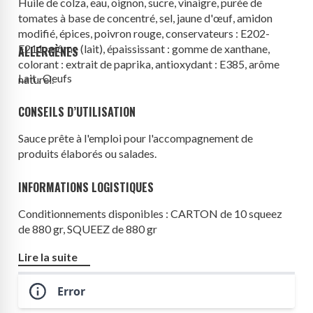
Huile de colza, eau, oignon, sucre, vinaigre, purée de
tomates à base de concentré, sel, jaune d'
œuf
, amidon
modifié, épices, poivron rouge, conservateurs : E202-
E211, arôme (
lait
), épaississant : gomme de xanthane,
ALLERGÈNES
colorant : extrait de paprika, antioxydant : E385, arôme
Lait , Oeufs
naturel.
CONSEILS D’UTILISATION
Sauce prête à l'emploi pour l'accompagnement de
produits élaborés ou salades.
INFORMATIONS LOGISTIQUES
Conditionnements disponibles : CARTON de 10 squeez
de 880 gr, SQUEEZ de 880 gr
Origine produit : France
Lire la suite
Error