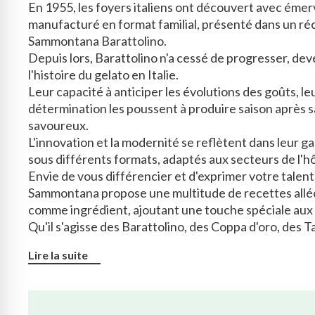
En 1955, les foyers italiens ont découvert avec émer
manufacturé en format familial, présenté dans un réc
Sammontana Barattolino.
Depuis lors, Barattolino n'a cessé de progresser, d
l'histoire du gelato en Italie.
Leur capacité à anticiper les évolutions des goûts, leu
détermination les poussent à produire saison après 
savoureux.
L'innovation et la modernité se reflètent dans leur 
sous différents formats, adaptés aux secteurs de l'hôt
Envie de vous différencier et d'exprimer votre talent
Sammontana propose une multitude de recettes alléc
comme ingrédient, ajoutant une touche spéciale aux r
Qu'il s'agisse des Barattolino, des Coppa d'oro, des 
Pronta, Sammontana, c'est une gamme de produits m
Lire la suite