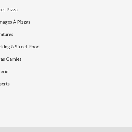
ces Pizza
mages À Pizzas
nitures
cking & Street-Food
zas Garnies
erie
serts