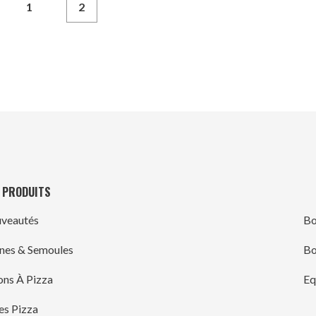
1
2
 PRODUITS
veautés
Bo
ines & Semoules
Bo
ons À Pizza
Eq
es Pizza