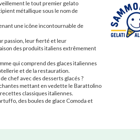
veillement le tout premier gelato
ipient métallique sous le nom de
evenant une icône incontournable de
r passion, leur fierté et leur
saison des produits italiens extrêmement
gamme qui comprend des glaces italiennes
ellerie et de la restauration.
 de chef avec des desserts glacés ?
hantes mettant en vedette le Barattolino
ecettes classiques italiennes.
Tartuffo, des boules de glace Comoda et
agiques pour des desserts enchantés.